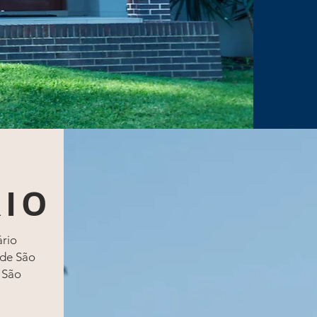
RIO
ário
 de São
 São