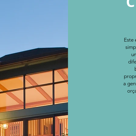
Este 
simp
um
dif
propr
a gen
orç